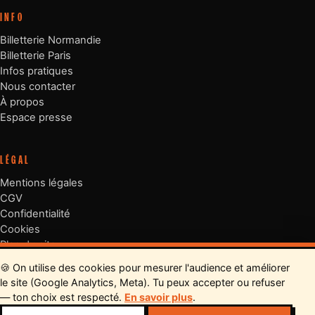
INFO
Billetterie Normandie
Billetterie Paris
Infos pratiques
Nous contacter
À propos
Espace presse
LÉGAL
Mentions légales
CGV
Confidentialité
Cookies
Plan du site
🍪 On utilise des cookies pour mesurer l'audience et améliorer
TOUS LES
←
→
le site (Google Analytics, Meta). Tu peux accepter ou refuser
CHANGO
LE COCHON VOYAGEUR
RESTOS →
— ton choix est respecté.
En savoir plus
.
© 2026 Barbecue Fest. Tous droits réservés.