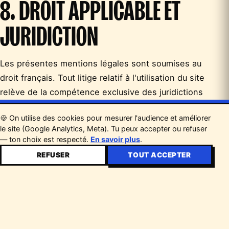
8. DROIT APPLICABLE ET
JURIDICTION
Les présentes mentions légales sont soumises au
droit français. Tout litige relatif à l'utilisation du site
relève de la compétence exclusive des juridictions
françaises, sauf dispositions impératives contraires.
🍪 On utilise des cookies pour mesurer l'audience et améliorer
le site (Google Analytics, Meta). Tu peux accepter ou refuser
— ton choix est respecté.
En savoir plus
.
REFUSER
TOUT ACCEPTER
PRÊTS À ENFLAMMER LE
×
10€
À PARTIR DE
FEST ?
RÉSERVE TON BILLET →