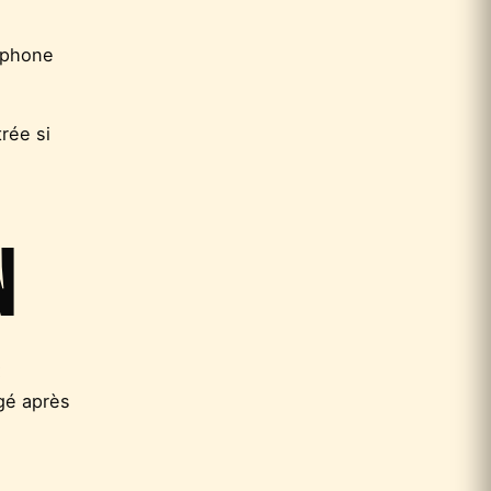
rtphone
trée si
N
x
gé après