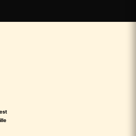
est
lle