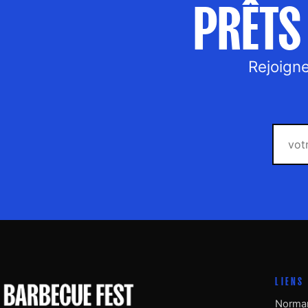
PRÊTS 
Rejoign
LIENS
Norman