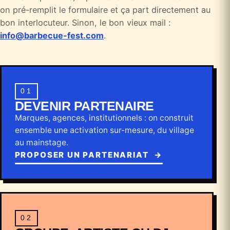
on pré-remplit le formulaire et ça part directement au
bon interlocuteur. Sinon, le bon vieux mail :
info@barbecue-fest.com
.
01
DEVENIR PARTENAIRE
Marques, agences, institutionnels : on construit
ensemble une activation sur-mesure, du village
au mainstage.
PROPOSER UN PARTENARIAT
→
02