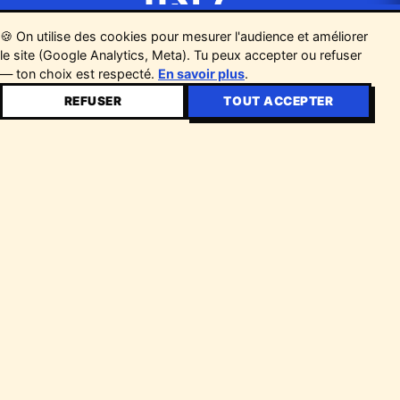
Rejoignez la communauté Barbecue Fest :
🍪 On utilise des cookies pour mesurer l'audience et améliorer
le site (Google Analytics, Meta). Tu peux accepter ou refuser
dates, guests et bons plans en avant-
— ton choix est respecté.
En savoir plus
.
première.
REFUSER
TOUT ACCEPTER
Votre email
S'INSCRIRE
×
10€
À PARTIR DE
RÉSERVE TON BILLET →
Le festival Food & Music autour du
barbecue.