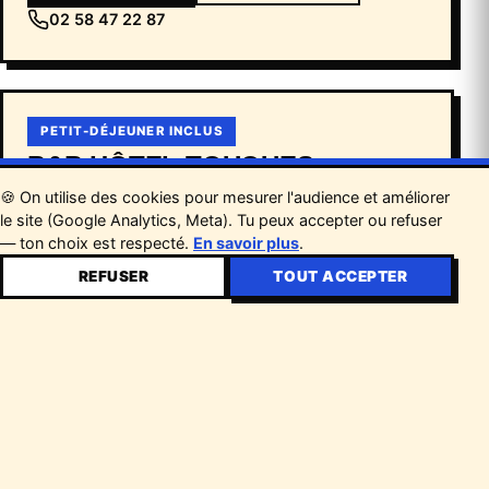
02 58 47 22 87
PETIT-DÉJEUNER INCLUS
B&B HÔTEL TOUQUES
1,8 km · 5 min voiture
🍪 On utilise des cookies pour mesurer l'audience et améliorer
le site (Google Analytics, Meta). Tu peux accepter ou refuser
à partir de 120€/nuit
— ton choix est respecté.
En savoir plus
.
120€ petit-déjeuner inclus — chambre double en
occupation single
REFUSER
TOUT ACCEPTER
133,90€ petit-déjeuner inclus — chambre double ou
twin pour 2 personnes
Code réservation : BARBECUE2026
×
10€
À PARTIR DE
Réservation par mail : bb_4788@hotelbb.com ou par
téléphone
RÉSERVE TON BILLET →
02 14 09 01 51