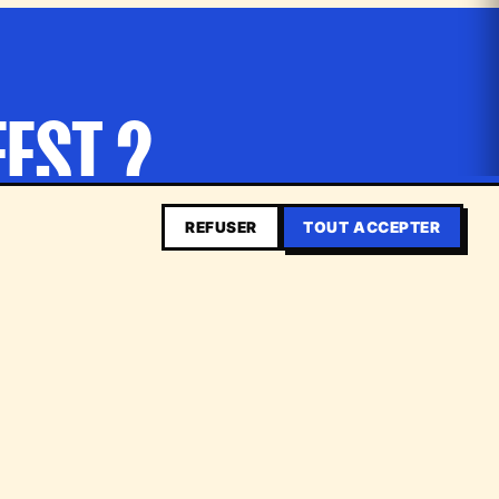
EST ?
uests
REFUSER
TOUT ACCEPTER
×
RÉSERVE TON BILLET →