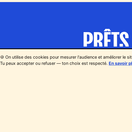
PRÊTS 
Rejoign
🍪 On utilise des cookies pour mesurer l'audience et améliorer le si
Tu peux accepter ou refuser — ton choix est respecté.
En savoir p
10€
À PARTIR DE
GRATUIT -12 ANS