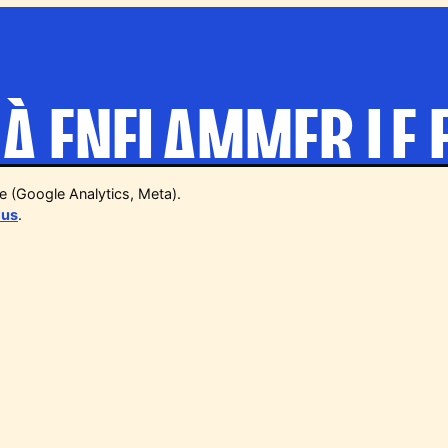
À ENFLAMMER LE F
ez la communauté Barbecue Fest : dates, g
te (Google Analytics, Meta).
lus
.
et bons plans en avant-première.
Votre email
S'INSCRIRE