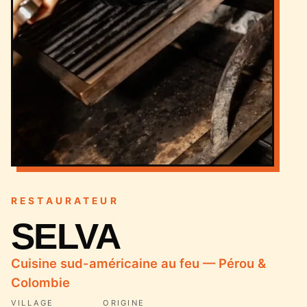
RESTAURATEUR
SELVA
Cuisine sud-américaine au feu — Pérou &
Colombie
VILLAGE
ORIGINE