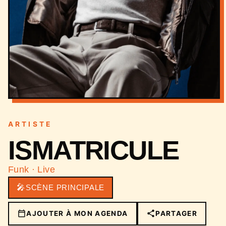
ARTISTE
ISMATRICULE
Funk · Live
🎤
SCÈNE PRINCIPALE
AJOUTER À MON AGENDA
PARTAGER