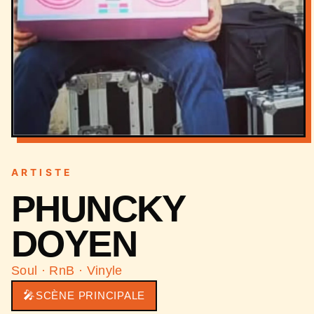
ARTISTE
PHUNCKY
DOYEN
Soul · RnB · Vinyle
🎤
SCÈNE PRINCIPALE