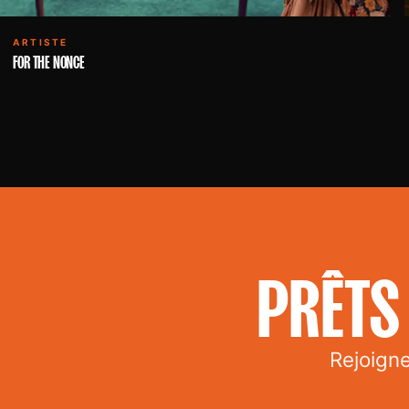
ARTISTE
FOR THE NONCE
PRÊTS 
Rejoign