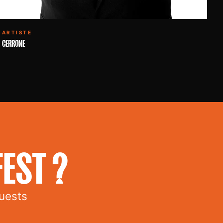
ARTISTE
CERRONE
EST ?
uests