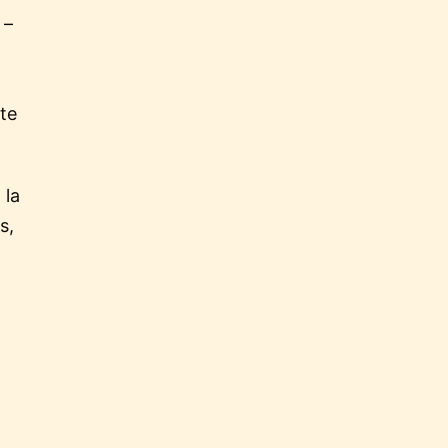
 –
te
 la
s,