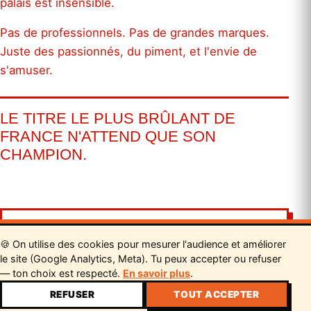
palais est insensible.
Pas de professionnels. Pas de grandes marques.
Juste des passionnés, du piment, et l'envie de
s'amuser.
LE TITRE LE PLUS BRÛLANT DE
FRANCE N'ATTEND QUE SON
CHAMPION.
30
🍪 On utilise des cookies pour mesurer l'audience et améliorer
le site (Google Analytics, Meta). Tu peux accepter ou refuser
CANDIDATS SÉLECTIONNÉS
— ton choix est respecté.
En savoir plus
.
REFUSER
TOUT ACCEPTER