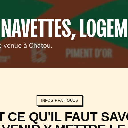
 NAVETTES, LOGE
re venue à Chatou.
INFOS PRATIQUES
 CE QU'IL FAUT SAV