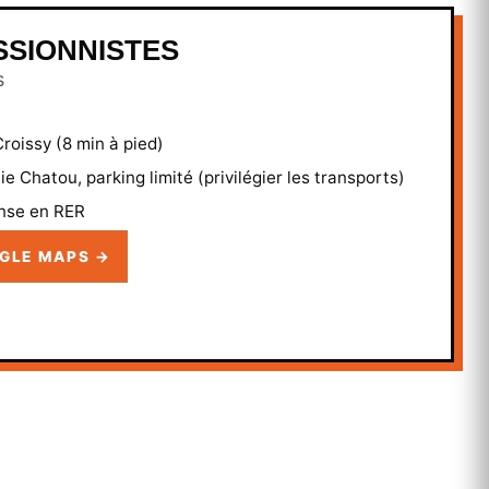
SSIONNISTES
s
roissy (8 min à pied)
ie Chatou, parking limité (privilégier les transports)
ense en RER
OGLE MAPS →