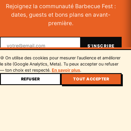
Rejoignez la communauté Barbecue Fest :
dates, guests et bons plans en avant-
première.
Votre email
S'INSCRIRE
🍪 On utilise des cookies pour mesurer l'audience et améliorer
le site (Google Analytics, Meta). Tu peux accepter ou refuser
— ton choix est respecté.
En savoir plus
.
REFUSER
TOUT ACCEPTER
×
22€
À PARTIR DE
Le festival Food & Music autour du
barbecue.
RÉSERVE TON BILLET →
Instagram