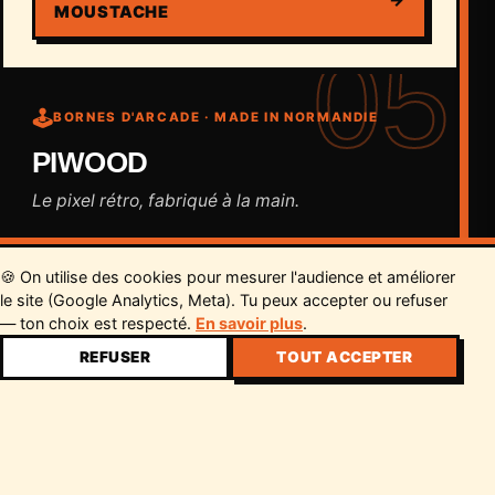
→
MOUSTACHE
05
🕹️
BORNES D'ARCADE · MADE IN NORMANDIE
PIWOOD
Le pixel rétro, fabriqué à la main.
🍪 On utilise des cookies pour mesurer l'audience et améliorer
le site (Google Analytics, Meta). Tu peux accepter ou refuser
— ton choix est respecté.
En savoir plus
.
REFUSER
TOUT ACCEPTER
Piwood, c'est l'atelier normand de Paul-
Emmanuel Bès qui fabrique des bornes
d'arcade en bois, à la main et à l'énergie
×
22€
À PARTIR DE
solaire. Bouleau et okoumé issus de forêts
gérées durablement, plus de 150 jeux cultes de
RÉSERVE TON BILLET →