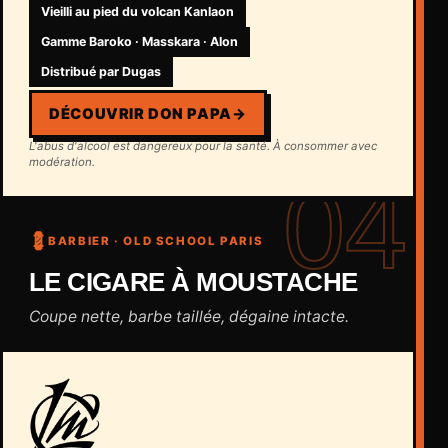
Vieilli au pied du volcan Kanlaon
Gamme Baroko · Masskara · Alon
Distribué par Dugas
DÉCOUVRIR DON PAPA
→
L'abus d'alcool est dangereux pour la santé. À consommer avec
modération.
04
💈
BARBIER · OLD SCHOOL PARIS
LE CIGARE À MOUSTACHE
Coupe nette, barbe taillée, dégaine intacte.